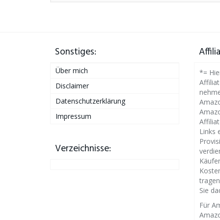
Sonstiges:
Affil
Über mich
*= Hie
Affilia
Disclaimer
nehme
Datenschutzerklärung
Amazon
Amazo
Impressum
Affili
Links 
Provis
Verzeichnisse:
verdie
Käufen
Kosten
tragen
Sie da
Für Am
Amazo