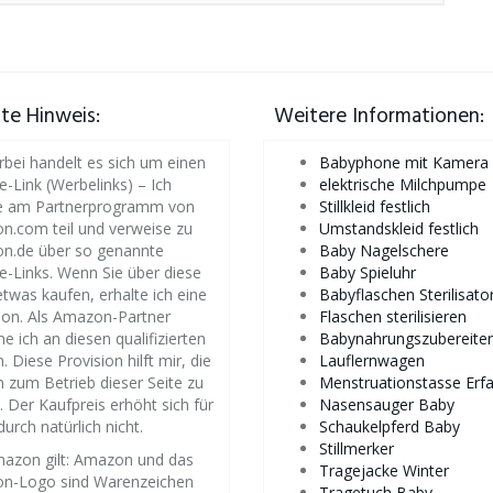
iate Hinweis:
Weitere Informationen:
rbei handelt es sich um einen
Babyphone mit Kamera
te-Link (Werbelinks) – Ich
elektrische Milchpumpe
 am Partnerprogramm von
Stillkleid festlich
.com teil und verweise zu
Umstandskleid festlich
n.de über so genannte
Baby Nagelschere
ate-Links. Wenn Sie über diese
Baby Spieluhr
etwas kaufen, erhalte ich eine
Babyflaschen Sterilisato
ion. Als Amazon-Partner
Flaschen sterilisieren
ne ich an diesen qualifizierten
Babynahrungszubereiter
. Diese Provision hilft mir, die
Lauflernwagen
 zum Betrieb dieser Seite zu
Menstruationstasse Erf
. Der Kaufpreis erhöht sich für
Nasensauger Baby
durch natürlich nicht.
Schaukelpferd Baby
Stillmerker
azon gilt: Amazon und das
Tragejacke Winter
n-Logo sind Warenzeichen
Tragetuch Baby