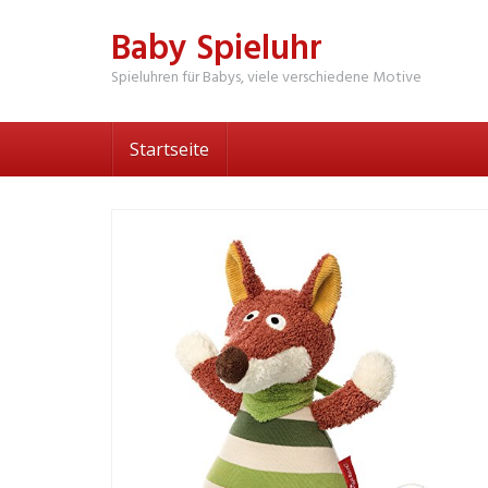
Skip
Baby Spieluhr
to
main
Spieluhren für Babys, viele verschiedene Motive
content
Startseite